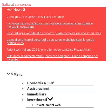
Salta al contenuto
Hot News
Come gestire le spese mensili senza rinunce
La nuova mappa dell’economia digitale: innovazione finanziaria e
mercati in evoluzione
Short selling e vendita allo scoperto: guida completa per investitori retail
Come diversificare il portafoglio con azioni e obbligazioni: la guida
pratica 2026
Azioni tech italiane 2026: le migliori opportunità su Piazza Affari
BTP 2026: rendimenti attuali, conviene comprarli? Guida completa per
investitori
Menu
Economia a 360°
Assicurazioni
Immobiliare
Investimenti
Investimenti web