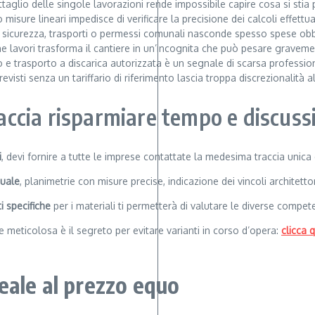
dettaglio delle singole lavorazioni rende impossibile capire cosa si st
isure lineari impedisce di verificare la precisione dei calcoli effettua
 di sicurezza, trasporti o permessi comunali nasconde spesso spese obb
ne lavori trasforma il cantiere in un’incognita che può pesare gravement
co e trasporto a discarica autorizzata è un segnale di scarsa profession
evisti senza un tariffario di riferimento lascia troppa discrezionalità a
faccia risparmiare tempo e discuss
i
, devi fornire a tutte le imprese contattate la medesima traccia unica 
tuale
, planimetrie con misure precise, indicazione dei vincoli architetto
i specifiche
per i materiali ti permetterà di valutare le diverse compe
e meticolosa è il segreto per evitare varianti in corso d’opera:
clicca q
deale al prezzo equo