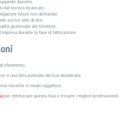
ia pagando davvero.
ti dal tecnico incaricato.
ligatorie future non dichiarate.
e sul tuo stile di vita.
alità gestionale del fornitore.
ll’impresa durante la fase di fatturazione.
ioni
di riferimento.
nici e una lista puntuale dei tuoi desiderata.
tenze tecniche in modo oggettivo.
ui
per ottimizzare questa fase e trovare i migliori professionisti