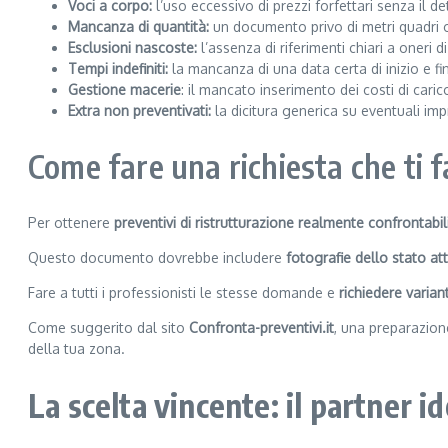
Voci a corpo:
l’uso eccessivo di prezzi forfettari senza il 
Mancanza di quantità:
un documento privo di metri quadri o m
Esclusioni nascoste:
l’assenza di riferimenti chiari a oneri
Tempi indefiniti:
la mancanza di una data certa di inizio e fi
Gestione macerie
: il mancato inserimento dei costi di cari
Extra non preventivati:
la dicitura generica su eventuali impr
Come fare una richiesta che ti 
Per ottenere
preventivi di ristrutturazione realmente confrontabil
Questo documento dovrebbe includere
fotografie dello stato at
Fare a tutti i professionisti le stesse domande e
richiedere variant
Come suggerito dal sito
Confronta-preventivi.it
, una preparazion
della tua zona.
La scelta vincente: il partner i