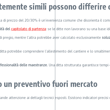
temente simili possono differire
za di prezzo del 20/30% è un’evenienza comune che disorienta il com
ità del
capitolato di partenza
: se le ditte non lavorano su una base i
 di pregio, mentre l’altra potrebbe aver calcolato esclusivamente
soluz
ditta potrebbe comprendere l’allestimento del cantiere e lo smaltimen
ofessionalità delle maestranze
. Una ditta strutturata garantisce tempi 
no un preventivo fuori mercato
ande attenzione ai dettagli tecnici esposti. Esistono indicatori precis