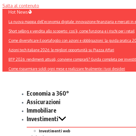
Salta al contenuto
Hot News
La nuova mappa dell’economia digitale: innovazione finanziaria e mercati in 
Short selling e vendita allo scoperto: cos’è, come funziona e i rischi per i retail
Come diversificare il portafoglio con azioni e obbligazioni: la guida pratica 
Azioni tech italiane 2026: le migliori opportunità su Piazza Affari
BTP 2026: rendimenti attuali, conviene comprarli? Guida completa per investit
Come risparmiare soldi ogni mese e realizzare finalmente i tuoi desideri
Economia a 360°
Assicurazioni
Immobiliare
Investimenti
Investimenti web