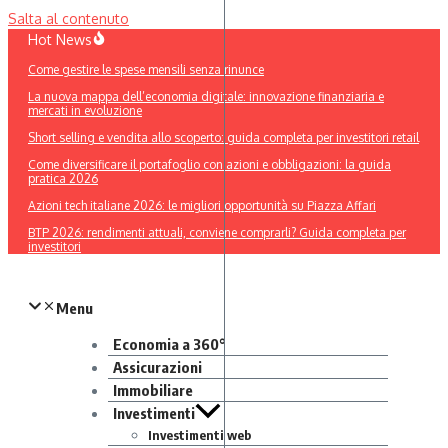
Salta al contenuto
Hot News
Come gestire le spese mensili senza rinunce
La nuova mappa dell’economia digitale: innovazione finanziaria e
mercati in evoluzione
Short selling e vendita allo scoperto: guida completa per investitori retail
Come diversificare il portafoglio con azioni e obbligazioni: la guida
pratica 2026
Azioni tech italiane 2026: le migliori opportunità su Piazza Affari
BTP 2026: rendimenti attuali, conviene comprarli? Guida completa per
investitori
Menu
Economia a 360°
Assicurazioni
Immobiliare
Investimenti
Investimenti web