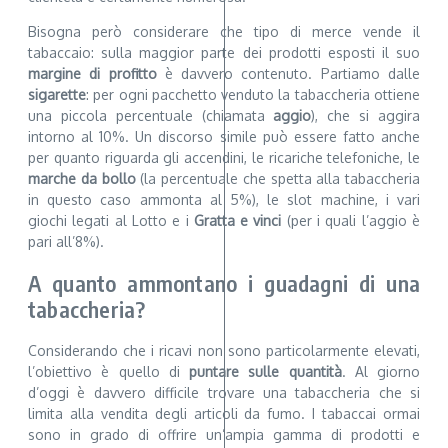
Bisogna però considerare che tipo di merce vende il
tabaccaio: sulla maggior parte dei prodotti esposti il suo
margine di profitto
è davvero contenuto. Partiamo dalle
sigarette
: per ogni pacchetto venduto la tabaccheria ottiene
una piccola percentuale (chiamata
aggio
), che si aggira
intorno al 10%. Un discorso simile può essere fatto anche
per quanto riguarda gli accendini, le ricariche telefoniche, le
marche da bollo
(la percentuale che spetta alla tabaccheria
in questo caso ammonta al 5%), le slot machine, i vari
giochi legati al Lotto e i
Gratta e vinci
(per i quali l’aggio è
pari all’8%).
A quanto ammontano i guadagni di una
tabaccheria?
Considerando che i ricavi non sono particolarmente elevati,
l’obiettivo è quello di
puntare sulle quantità
. Al giorno
d’oggi è davvero difficile trovare una tabaccheria che si
limita alla vendita degli articoli da fumo. I tabaccai ormai
sono in grado di offrire un’ampia gamma di prodotti e