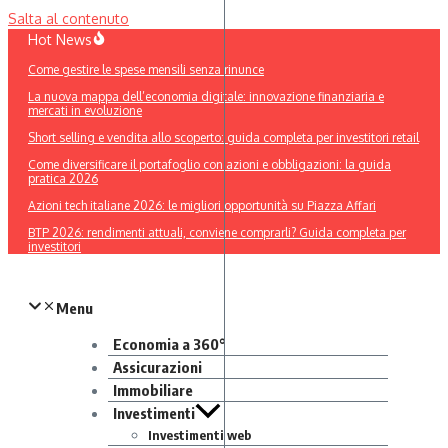
Salta al contenuto
Hot News
Come gestire le spese mensili senza rinunce
La nuova mappa dell’economia digitale: innovazione finanziaria e
mercati in evoluzione
Short selling e vendita allo scoperto: guida completa per investitori retail
Come diversificare il portafoglio con azioni e obbligazioni: la guida
pratica 2026
Azioni tech italiane 2026: le migliori opportunità su Piazza Affari
BTP 2026: rendimenti attuali, conviene comprarli? Guida completa per
investitori
Menu
Economia a 360°
Assicurazioni
Immobiliare
Investimenti
Investimenti web