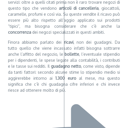
servizi: oltre a quelli citati prima non è raro trovare negozi di
questo tipo che vendono
articoli di cancelleria
, giocattoli,
caramelle, profumi e così via. Su queste vendite il ricavo può
essere più alto rispetto all’aggio applicato sui prodotti
“tipici”, ma bisogna considerare che c’è anche la
concorrenza
dei negozi specializzati in questi ambiti.
Finora abbiamo parlato dei
ricavi
, non dei guadagni. Da
tutto quello che viene incassato infatti bisogna sottrarre
anche l’affitto del negozio, le
bollette
, l’eventuale stipendio
per i dipendenti, le spese legate alla contabilità, i contributi
e le tasse sui redditi. Il
guadagno netto
, come visto, dipende
da tanti fattori: secondo alcune stime lo stipendio medio si
aggirerebbe intorno ai
1.300 euro
al mese, ma questo
significa che c’è chi guadagna cifre inferiori e chi invece
riesce ad ottenere molto di più.